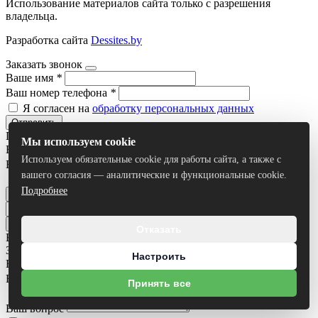
Использование материалов сайта только с разрешения
владельца.
Разработка сайта
Dessites.by
Заказать звонок
Ваше имя
*
Ваш номер телефона
*
Я согласен на
обработку персональных данных
Отправить
Получить консультацию
Мы используем cookie
Ваше имя
*
Используем обязательные cookie для работы сайта, а также с
Ваш номер телефона
*
вашего согласия — аналитические и функциональные cookie.
Я согласен на
обработку персональных данных
Подробнее
Отправить
Отказать
Все результаты
Задать вопрос
Настроить
Ваше имя
*
Ваш номер телефона
*
Принять все
Ваш вопрос