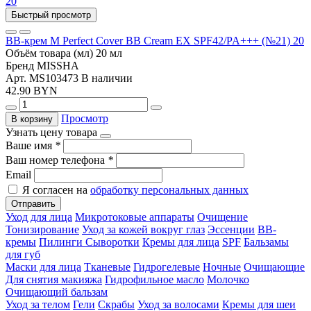
Быстрый просмотр
BB-крем M Perfect Cover BB Cream EX SPF42/PA+++ (№21) 20
Объём товара (мл)
20 мл
Бренд
MISSHA
Арт. MS103473
В наличии
42.90 BYN
Просмотр
В корзину
Узнать цену товара
Ваше имя
*
Ваш номер телефона
*
Email
Я согласен на
обработку персональных данных
Отправить
Уход для лица
Микротоковые аппараты
Очищение
Тонизирование
Уход за кожей вокруг глаз
Эссенции
ВВ-
кремы
Пилинги
Сыворотки
Кремы для лица
SPF
Бальзамы
для губ
Маски для лица
Тканевые
Гидрогелевые
Ночные
Очищающие
Для снятия макияжа
Гидрофильное масло
Молочко
Очищающий бальзам
Уход за телом
Гели
Скрабы
Уход за волосами
Кремы для шеи