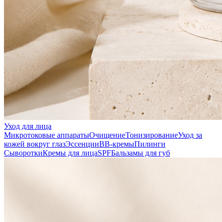
Уход для лица
Микротоковые аппараты
Очищение
Тонизирование
Уход за
кожей вокруг глаз
Эссенции
ВВ-кремы
Пилинги
Сыворотки
Кремы для лица
SPF
Бальзамы для губ