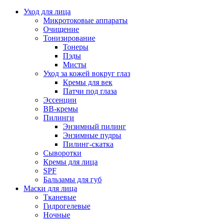
Уход для лица
Микротоковые аппараты
Очищение
Тонизирование
Тонеры
Пэды
Мисты
Уход за кожей вокруг глаз
Кремы для век
Патчи под глаза
Эссенции
ВВ-кремы
Пилинги
Энзимный пилинг
Энзимные пудры
Пилинг-скатка
Сыворотки
Кремы для лица
SPF
Бальзамы для губ
Маски для лица
Тканевые
Гидрогелевые
Ночные