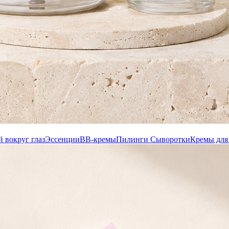
й вокруг глаз
Эссенции
ВВ-кремы
Пилинги
Сыворотки
Кремы для