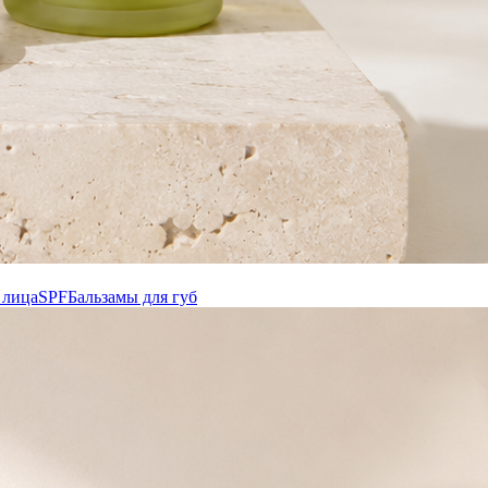
 лица
SPF
Бальзамы для губ