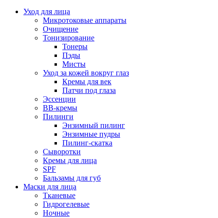
Уход для лица
Микротоковые аппараты
Очищение
Тонизирование
Тонеры
Пэды
Мисты
Уход за кожей вокруг глаз
Кремы для век
Патчи под глаза
Эссенции
ВВ-кремы
Пилинги
Энзимный пилинг
Энзимные пудры
Пилинг-скатка
Сыворотки
Кремы для лица
SPF
Бальзамы для губ
Маски для лица
Тканевые
Гидрогелевые
Ночные