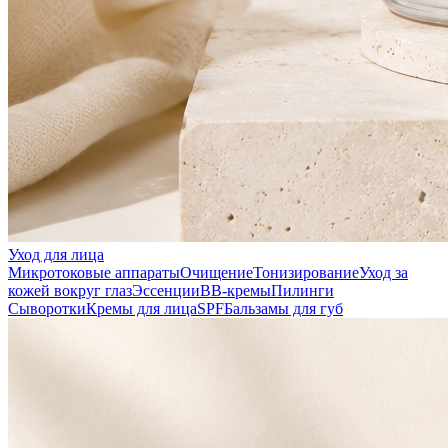
Уход для лица
Микротоковые аппараты
Очищение
Тонизирование
Уход за
кожей вокруг глаз
Эссенции
ВВ-кремы
Пилинги
Сыворотки
Кремы для лица
SPF
Бальзамы для губ