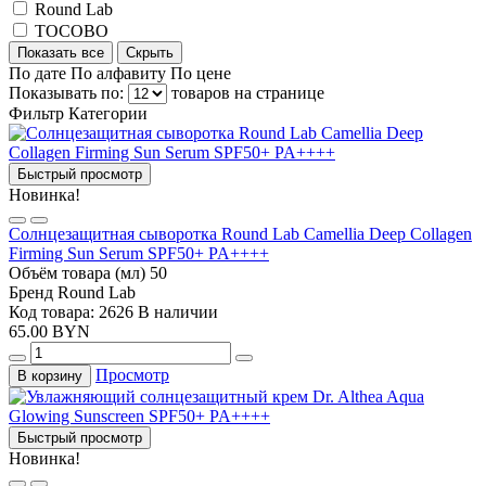
Round Lab
TOCOBO
Показать все
Скрыть
По дате
По алфавиту
По цене
Показывать по:
товаров на странице
Фильтр
Категории
Быстрый просмотр
Новинка!
Солнцезащитная сыворотка Round Lab Camellia Deep Collagen
Firming Sun Serum SPF50+ PA++++
Объём товара (мл)
50
Бренд
Round Lab
Код товара: 2626
В наличии
65.00 BYN
Просмотр
В корзину
Быстрый просмотр
Новинка!