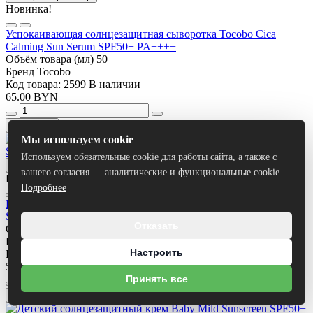
Новинка!
Успокаивающая солнцезащитная сыворотка Tocobo Cica
Calming Sun Serum SPF50+ PA++++
Объём товара (мл)
50
Бренд
Tocobo
Код товара: 2599
В наличии
65.00 BYN
Просмотр
В корзину
Мы используем cookie
Используем обязательные cookie для работы сайта, а также с
Быстрый просмотр
вашего согласия — аналитические и функциональные cookie.
Новинка!
-10%
Подробнее
Водостойкий солнцезащитный стик Tocobo Vita Waterproof
Sun Stick SPF50+ PA++++
Отказать
Объём товара (мл)
18
Бренд
Tocobo
Настроить
Код товара: 2597
В наличии
56.70 BYN
63.00 BYN
Принять все
Просмотр
В корзину