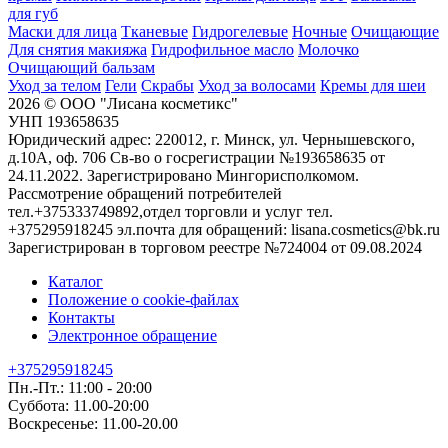
для губ
Маски для лица
Тканевые
Гидрогелевые
Ночные
Очищающие
Для снятия макияжа
Гидрофильное масло
Молочко
Очищающий бальзам
Уход за телом
Гели
Скрабы
Уход за волосами
Кремы для шеи
2026 © ООО "Лисана косметикс"
УНП 193658635
Юридический адрес: 220012, г. Минск, ул. Чернышевского,
д.10А, оф. 706 Св-во о госрегистрации №193658635 от
24.11.2022. Зарегистрировано Мингорисполкомом.
Рассмотрение обращений потребителей
тел.+375333749892,отдел торговли и услуг тел.
+375295918245 эл.почта для обращений: lisana.cosmetics@bk.ru
Зарегистрирован в торговом реестре №724004 от 09.08.2024
Каталог
Положение о cookie-файлах
Контакты
Электронное обращение
+375295918245
Пн.-Пт.: 11:00 - 20:00
Суббота: 11.00-20:00
Воскресенье: 11.00-20.00