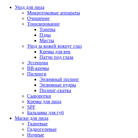
Уход для лица
Микротоковые аппараты
Очищение
Тонизирование
Тонеры
Пэды
Мисты
Уход за кожей вокруг глаз
Кремы для век
Патчи под глаза
Эссенции
ВВ-кремы
Пилинги
Энзимный пилинг
Энзимные пудры
Пилинг-скатка
Сыворотки
Кремы для лица
SPF
Бальзамы для губ
Маски для лица
Тканевые
Гидрогелевые
Ночные