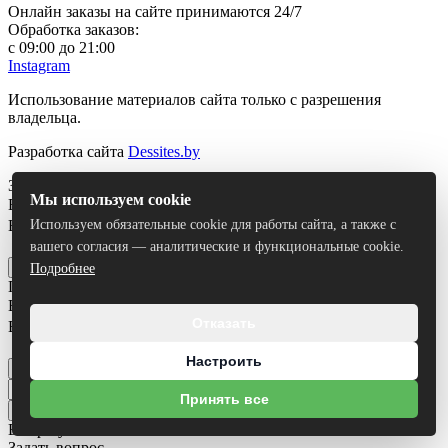
Онлайн заказы на сайте принимаются 24/7
Обработка заказов:
с 09:00 до 21:00
Instagram
Использование материалов сайта только с разрешения
владельца.
Разработка сайта
Dessites.by
Заказать звонок
Мы используем cookie
Ваше имя
*
Ваш номер телефона
*
Используем обязательные cookie для работы сайта, а также с
Я согласен на
обработку персональных данных
вашего согласия — аналитические и функциональные cookie.
Отправить
Подробнее
Получить консультацию
Ваше имя
*
Отказать
Ваш номер телефона
*
Я согласен на
обработку персональных данных
Настроить
Отправить
Принять все
Все результаты
Задать вопрос