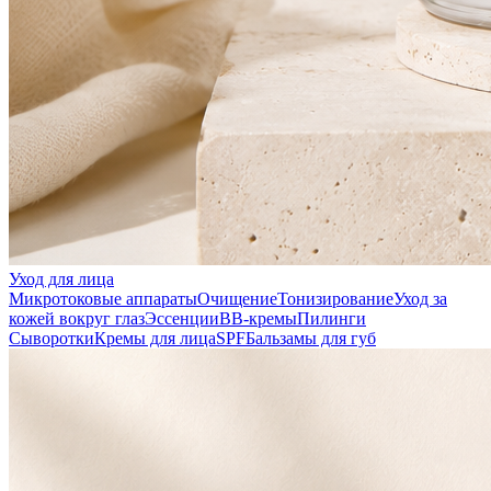
Уход для лица
Микротоковые аппараты
Очищение
Тонизирование
Уход за
кожей вокруг глаз
Эссенции
ВВ-кремы
Пилинги
Сыворотки
Кремы для лица
SPF
Бальзамы для губ