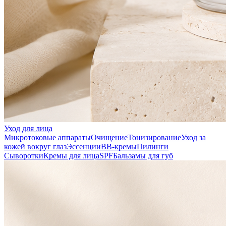
Уход для лица
Микротоковые аппараты
Очищение
Тонизирование
Уход за
кожей вокруг глаз
Эссенции
ВВ-кремы
Пилинги
Сыворотки
Кремы для лица
SPF
Бальзамы для губ