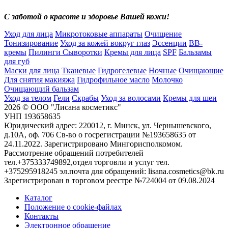
С заботой о красоте и здоровье Вашей кожи!
Уход для лица
Микротоковые аппараты
Очищение
Тонизирование
Уход за кожей вокруг глаз
Эссенции
ВВ-
кремы
Пилинги
Сыворотки
Кремы для лица
SPF
Бальзамы
для губ
Маски для лица
Тканевые
Гидрогелевые
Ночные
Очищающие
Для снятия макияжа
Гидрофильное масло
Молочко
Очищающий бальзам
Уход за телом
Гели
Скрабы
Уход за волосами
Кремы для шеи
2026 © ООО "Лисана косметикс"
УНП 193658635
Юридический адрес: 220012, г. Минск, ул. Чернышевского,
д.10А, оф. 706 Св-во о госрегистрации №193658635 от
24.11.2022. Зарегистрировано Мингорисполкомом.
Рассмотрение обращений потребителей
тел.+375333749892,отдел торговли и услуг тел.
+375295918245 эл.почта для обращений: lisana.cosmetics@bk.ru
Зарегистрирован в торговом реестре №724004 от 09.08.2024
Каталог
Положение о cookie-файлах
Контакты
Электронное обращение