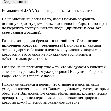
Задать вопрос
Компания
«LISANA»
– интернет - магазин косметики
Наша миссия нацелена на то, чтобы помочь сохранить
истинную красоту (нежность, эластичность, бархатистость) и
подчеркнуть светлую чистоту людей (
признать в себе всё
своё самым лучшим
).
Главная концепции бренда –
иллюзий нет!
Сохранение
природной красоты – реальность
! Выбирая нас, каждый
человек дарит себе шанс пленить окружающих людей своей
красотой и это отнюдь не искажённое восприятие, а
действительно реальность.
Главное наше преимущество – то, что мы думаем о клиентах,
а не о конкурентах. Нам уже доверяют! Нас уже выбирают!
Рады, что и Вы теперь с нами!
Искренне надеемся и верим, что отныне и навсегда наша
уходовая косметика станет Вашим надёжным другом, который
обеспечит Вас арсеналом самых эффективных косметических
препаратов для поддержания и восстановления природной
красоты кожи! Спасибо за оказанное доверие!