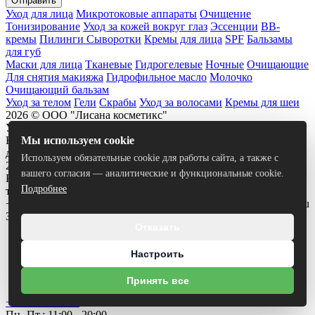
Отправить
Уход для лица
Микротоковые аппараты
Очищение
Тонизирование
Уход за кожей вокруг глаз
Эссенции
ВВ-
кремы
Пилинги
Сыворотки
Кремы для лица
SPF
Бальзамы
для губ
Маски для лица
Тканевые
Гидрогелевые
Ночные
Очищающие
Для снятия макияжа
Гидрофильное масло
Молочко
Очищающий бальзам
Уход за телом
Гели
Скрабы
Уход за волосами
Кремы для шеи
2026 © ООО "Лисана косметикс"
УНП 193658635
Юридический адрес: 220012, г. Минск, ул. Чернышевского,
Мы используем cookie
д.10А, оф. 706 Св-во о госрегистрации №193658635 от
Используем обязательные cookie для работы сайта, а также с
24.11.2022. Зарегистрировано Мингорисполкомом.
вашего согласия — аналитические и функциональные cookie.
Рассмотрение обращений потребителей
Подробнее
тел.+375333749892,отдел торговли и услуг тел.
+375295918245 эл.почта для обращений: lisana.cosmetics@bk.ru
Зарегистрирован в торговом реестре №724004 от 09.08.2024
Отказать
Каталог
Положение о cookie-файлах
Настроить
Контакты
Электронное обращение
Принять все
+375295918245
Пн.-Пт.: 11:00 - 20:00