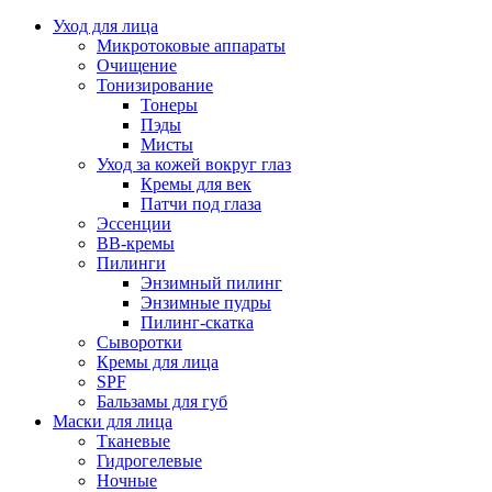
Уход для лица
Микротоковые аппараты
Очищение
Тонизирование
Тонеры
Пэды
Мисты
Уход за кожей вокруг глаз
Кремы для век
Патчи под глаза
Эссенции
ВВ-кремы
Пилинги
Энзимный пилинг
Энзимные пудры
Пилинг-скатка
Сыворотки
Кремы для лица
SPF
Бальзамы для губ
Маски для лица
Тканевые
Гидрогелевые
Ночные