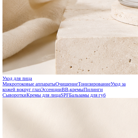
Уход для лица
Микротоковые аппараты
Очищение
Тонизирование
Уход за
кожей вокруг глаз
Эссенции
ВВ-кремы
Пилинги
Сыворотки
Кремы для лица
SPF
Бальзамы для губ